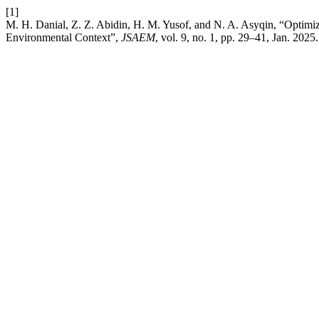
[1]
M. H. Danial, Z. Z. Abidin, H. M. Yusof, and N. A. Asyqin, “Optimi
Environmental Context”,
JSAEM
, vol. 9, no. 1, pp. 29–41, Jan. 2025.